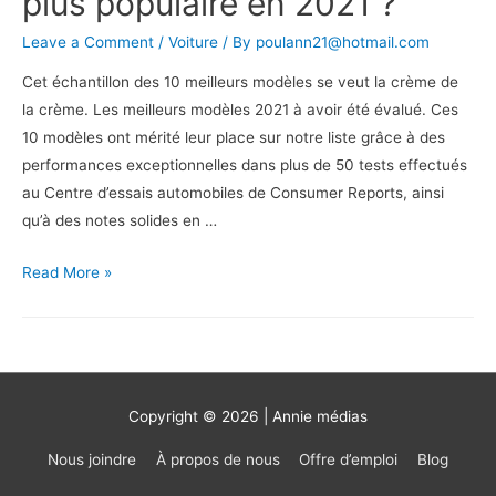
plus populaire en 2021 ?
Leave a Comment
/
Voiture
/ By
poulann21@hotmail.com
Cet échantillon des 10 meilleurs modèles se veut la crème de
la crème. Les meilleurs modèles 2021 à avoir été évalué. Ces
10 modèles ont mérité leur place sur notre liste grâce à des
performances exceptionnelles dans plus de 50 tests effectués
au Centre d’essais automobiles de Consumer Reports, ainsi
qu’à des notes solides en …
Quels
Read More »
sont
les
voitures
les
plus
Copyright © 2026 | Annie médias
populaire
Nous joindre
À propos de nous
Offre d’emploi
Blog
en
2021